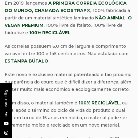
Em 2019, lançamos
A PRIMEIRA CORREIA ECOLÓGICA
DO MUNDO, CHAMADA ECOSTRAP®,
100% fabricada a
partir de um material sintético laminado
NÃO ANIMAL, O
VEGAN PREMIUM,
100% livre de ftalato, 100% livre de
hidrólise e
100% RECICLÁVEL
.
As correias possuem 6,0 cm de largura e comprimento
variável entre 100 e 145 centímetros. Não estofada, com
ESTAMPA BÚFALO
.
Este novo e exclusivo material patenteado é tão próximo
da aparência do couro que é difícil dizer a diferença, além
de ser muito mais econômico e ecologicamente correto.
Siga-nos:
Além disso, o material também é
100% RECICLÁVEL
, ou
seja, após o término do ciclo de vida do produto o qual
gira em torno de 15 anos em média, o material pode ser
novamente moído e reciclado em um novo material.