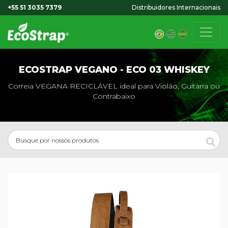
+55 51 3035 7379
Distribuidores Internacionais
ECOSTRAP VEGANO - ECO 03 WHISKEY
Correia VEGANA RECICLÁVEL ideal para Violão, Guitarra ou
Contrabaixo